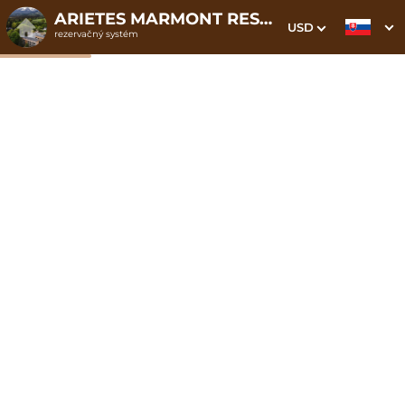
ARIETES MARMONT RESORT****
USD
rezervačný systém
1. Výber pobytu
2. Doplnkové služby
3. Vaše údaje
Wellness pobyt pre dámy
Dátum príchodu
Dátum odchodu
Prosím vyberte
Prosím vyberte
Inšpirujte sa akciovými pobytmi