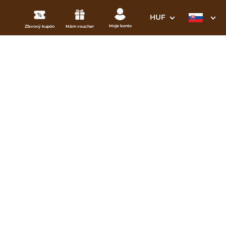
HUF
Moje konto
Zľavový kupón
Mám voucher
3. Vaše údaje
ámy
Dátum odchodu
osím vyberte
mi