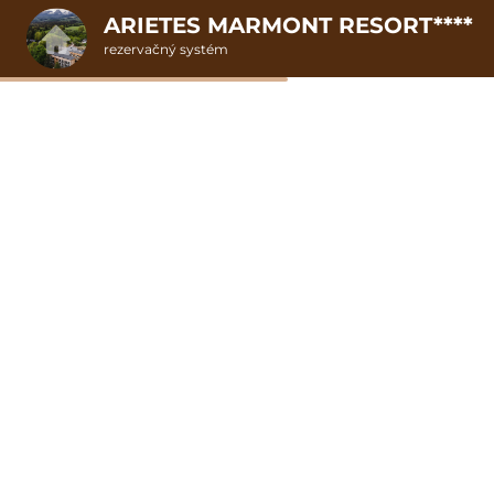
ARIETES MARMONT RESORT****
rezervačný systém
2. Doplnkové služby
llness pobyt pre d
u
rte
Pr
nšpirujte sa akciovými pobyt